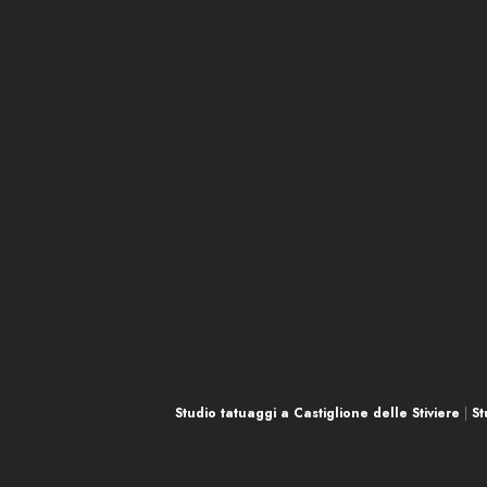
Social
Studio tatuaggi a Castiglione delle Stiviere
|
St