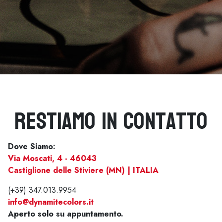
Restiamo in contatto
Dove Siamo:
Via Moscati, 4 - 46043
Castiglione delle Stiviere (MN) | ITALIA
(+39) 347.013.9954
info@dynamitecolors.it
Aperto solo su appuntamento.