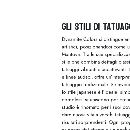
Gli Stili di Tatua
Dynamite Colors si distingue an
artistici, posizionandosi come u
Mantova. Tra le sue specializzaz
stile che combina dettagli clas
tatuaggi vibranti e accattivanti.
e linee audaci, offre un’interpr
tatuaggio tradizionale. Se invece
lo stile Japanese è l’ideale: simb
complessi si uniscono per creare
studio è rinomato per i suoi co
dare nuova vita a vecchi tatuagg
risultati sorprendenti. Ogni pro
esigenze del cliente e un occhio