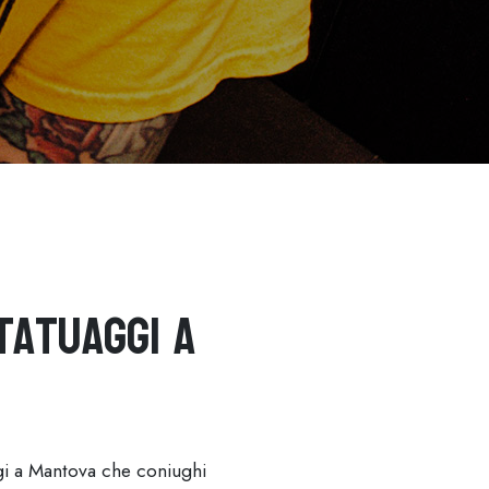
Tatuaggi a
ggi a Mantova che coniughi