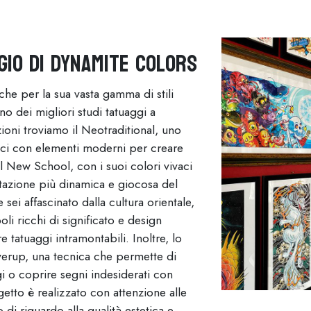
ggio di Dynamite Colors
che per la sua vasta gamma di stili
no dei migliori studi tatuaggi a
ioni troviamo il Neotraditional, uno
sici con elementi moderni per creare
 Il New School, con i suoi colori vivaci
etazione più dinamica e giocosa del
 sei affascinato dalla cultura orientale,
oli ricchi di significato e design
 tatuaggi intramontabili. Inoltre, lo
verup, una tecnica che permette di
i o coprire segni indesiderati con
getto è realizzato con attenzione alle
 di riguardo alla qualità estetica e