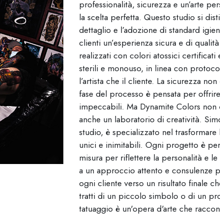
professionalità, sicurezza e un’arte pe
la scelta perfetta. Questo studio si dist
dettaglio e l’adozione di standard igien
clienti un’esperienza sicura e di qualità
realizzati con colori atossici certificat
sterili e monouso, in linea con protocoll
l’artista che il cliente. La sicurezza 
fase del processo è pensata per offrire t
impeccabili. Ma Dynamite Colors non è
anche un laboratorio di creatività. Simo
studio, è specializzato nel trasformare l
unici e inimitabili. Ogni progetto è pe
misura per riflettere la personalità e le
a un approccio attento e consulenze p
ogni cliente verso un risultato finale c
tratti di un piccolo simbolo o di un p
tatuaggio è un'opera d'arte che raccon